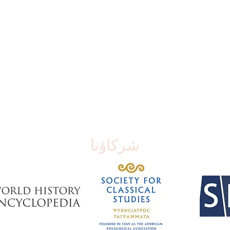
شركاؤنا