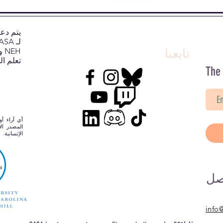
تابعنا
NEH وNJCH وجامعة نورث كارولينا.
تعلم ال
The
أي آراء أو
المصدر الإ
الإنسانية.
صل
info