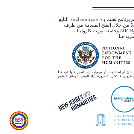
يتم دعم برنامج تعليم Archaeogaming التابع
لـ SASA من خلال المنح المقدمة من طرف
مزيد هنا.
 نتائج أو استنتاجات أو توصيات يتم التعبير عنها في هذا
لكتروني لا تُمثل بالضرورة آراء الوقف الوطني للعلوم