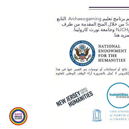
يتم دعم برنامج تعليم Archaeogaming التابع
لـ SASA من خلال المنح المقدمة من طرف
مزيد هنا.
 نتائج أو استنتاجات أو توصيات يتم التعبير عنها في هذا
لكتروني لا تُمثل بالضرورة آراء الوقف الوطني للعلوم