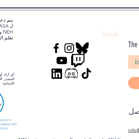
تابعنا
NEH وNJCH وجامعة نورث كارولينا.
تعلم ال
The
أي آراء أو
المصدر الإ
الإنسانية.
صل
info