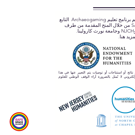
يتم دعم برنامج تعليم Archaeogaming التابع
لـ SASA من خلال المنح المقدمة من طرف
مزيد هنا.
 نتائج أو استنتاجات أو توصيات يتم التعبير عنها في هذا
لكتروني لا تُمثل بالضرورة آراء الوقف الوطني للعلوم