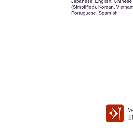
Japanese, English, Chinese (
(Simplified), Korean, Vietna
Portuguese, Spamish