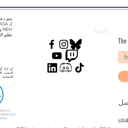
تابعنا
NEH وNJCH وجامعة نورث كارولينا.
تعلم ال
The
أي آراء أو
المصدر الإ
الإنسانية.
صل
info