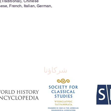
Traditional), Chinese
mese, French, Italian, German,
شركاؤنا