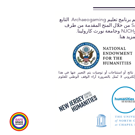
يتم دعم برنامج تعليم Archaeogaming التابع
لـ SASA من خلال المنح المقدمة من طرف
مزيد هنا.
 نتائج أو استنتاجات أو توصيات يتم التعبير عنها في هذا
لكتروني لا تُمثل بالضرورة آراء الوقف الوطني للعلوم