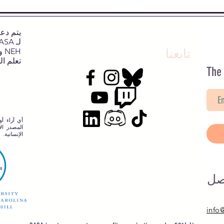
تابعنا
NEH وNJCH وجامعة نورث كارولينا.
تعلم ال
The
أي آراء أو
المصدر الإ
الإنسانية.
صل
info