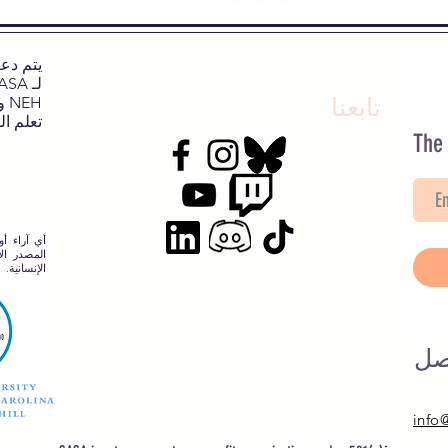
تابعنا
NEH وNJCH وجامعة نورث كارولينا.
تعلم ال
The
أي آراء أو
المصدر الإ
الإنسانية.
صل
info