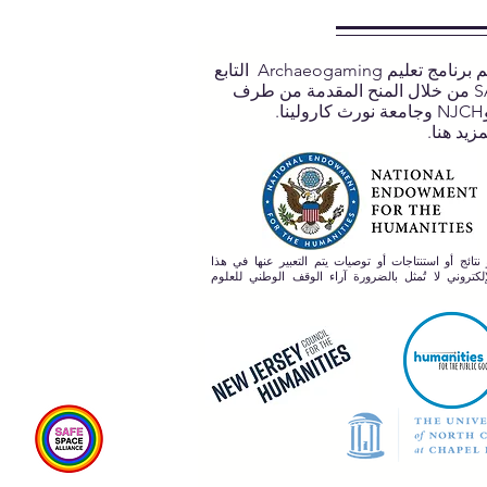
يتم دعم برنامج تعليم Archaeogaming التابع
لـ SASA من خلال المنح المقدمة من طرف
مزيد هنا.
 نتائج أو استنتاجات أو توصيات يتم التعبير عنها في هذا
لكتروني لا تُمثل بالضرورة آراء الوقف الوطني للعلوم