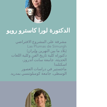
الدكتورة لورا كاسترو رويو
مشرفة على المشروع الافتراضي
Las Plumas de Simurgh
(بلاد ما بين النهرين وإيران)
دكتوراه كلية تاريخ الفن وكلية اللغات
الحديثة، جامعة سانت أندروز،
اسكتلندا
ماجستير في دراسات العصور
الوسطى، جامعة كومبلوتنسي بمدريد.