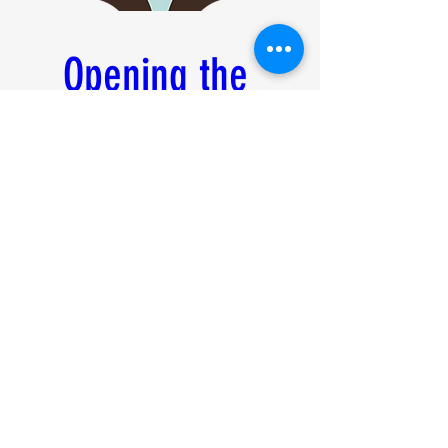
Opening the 
Ancient World 
Virtual Conference 
2025
20 يوليو 2025، 9:00 ص
غرينتش-4
Online Conference