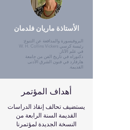
الأستاذة ماريان فلدمان
البروفيسورة والمدافعة عن التنوع:
رئيسة كرسي W. H. Collins Vickers
في علم الآثار.
دكتوراه في تاريخ الفن من جامعة
هارفارد في فنون الشرق الأدنى
القديمة.
أهداف المؤتمر
يستضيف تحالف إنقاذ الدراسات
القديمة السنة الرابعة من
النسخة الجديدة لمؤتمرنا