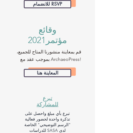
للانضمام RSVP
وقائع
مؤتمر2021
قم بمعاينة منشورنا المتاح للجميع،
بموجب عقد مع ArchaeoPress!
المعاينة هنا
تبرع
للمشاركة
تبرع بأي مبلغ واحصل على
تذكرة واحدة لحضور فعالية
"الرسم التوضيحي" الخاصة
لدى SASA للدراسات