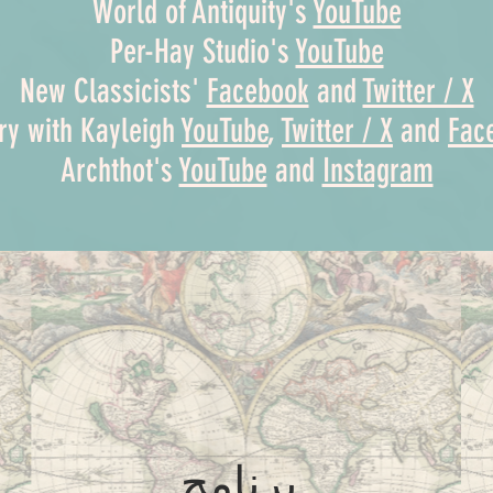
World of Antiquity's
YouTube
Per-Hay Studio's
YouTube
New Classicists'
Facebook
and
Twitter / X
ry with Kayleigh
YouTube
,
Twitter / X
and
Fac
Archthot's
YouTube
and
Instagram
برنامج