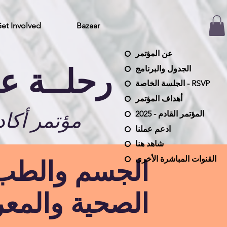
et Involved
Bazaar
عن المؤتمر
رحلــة عب
الجدول والبرنامج
RSVP - الجلسة الخاصة
أهداف المؤتمر
مؤتمر أكاد
المؤتمر القادم - 2025
ادعم عملنا
شاهد هنا
القنوات المباشرة الأخرى
الجسم والطب ف
الصحية والمعر