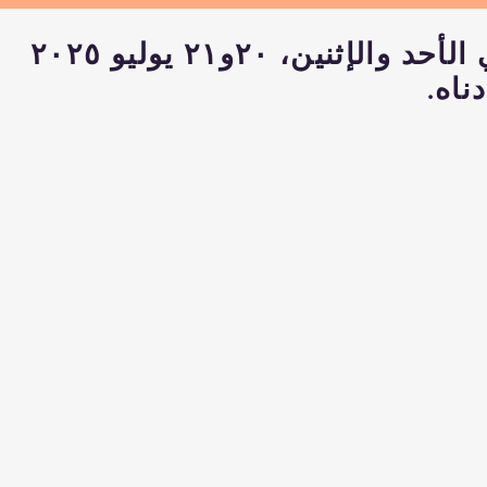
إثنين، ۲۰و۲۱ يوليو ۲۰۲٥
ناه.