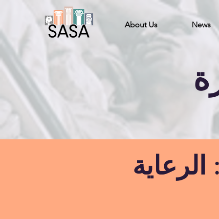
About Us
News
رة
الرعاية