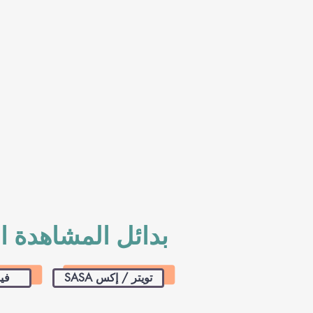
بدائل المشاهدة ا
SASA تويتر / إكس
ASA