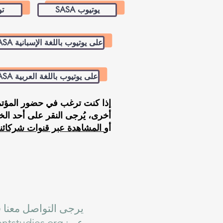
SASA يوتيوب
SA
قناة SASA على يوتيوب باللغة الإسبانية
قناة SASA على يوتيوب باللغة العربية
إذا كنت ترغب في حضور المؤتم
أخرى، يُرجى النقر على أحد الخي
أو
المشاهدة عبر قنوات شركائنا
يرجى التواصل معنا 
عبر:
ntstudies.org