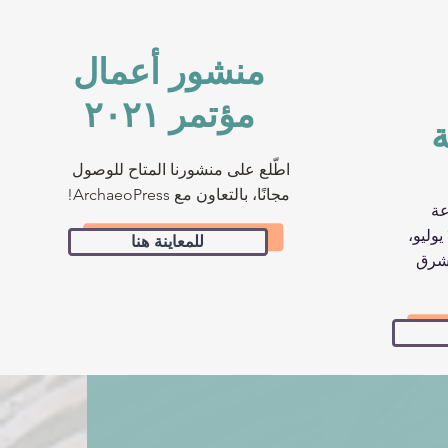
منشور أعمال
مؤتمر ۲۰۲۱
ة
اطّلع على منشورنا المتاح للوصول
مجانًا، بالتعاون مع ArchaeoPress!
عة
الاجتماعية مع SASA في ۲۱ يوليو،
للمعاينة هنا
قيت شرق