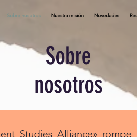
Sobre nosotros
Nuestra misión
Novedades
Rec
Sobre
nosotros
ent Studies Alliance» rompe l