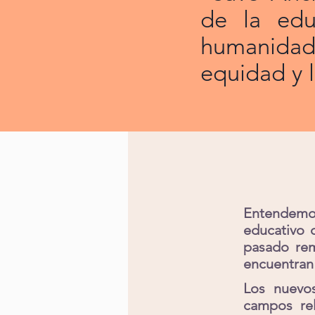
de la edu
humanidad 
equidad y l
Entendemo
educativo 
pasado rem
encuentran 
Los nuevo
campos rel