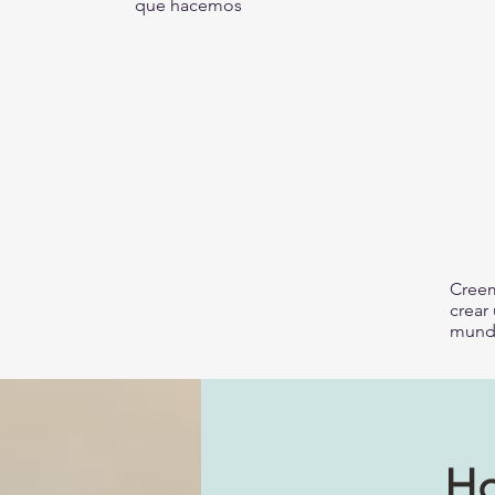
que hacemos
Creem
crear
mund
Ho