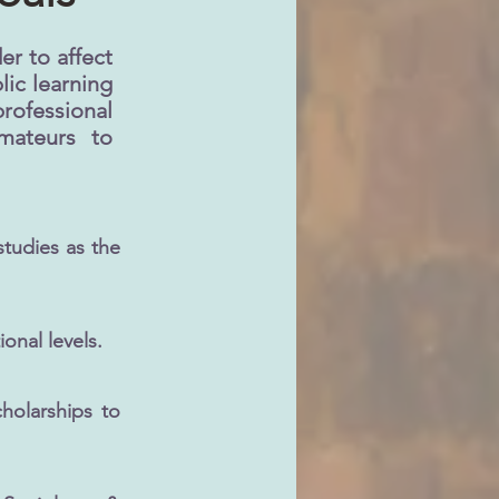
er to affect
lic learning
ofessional
mateurs to
studies as the
onal levels.
holarships to