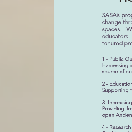
SASA’s prog
change thro
spaces. W
educators 
tenured pro
1 - Public O
Harnessing i
source of ou
2 - Educatio
Supporting fo
3- Increasing
Providing fr
open Ancient 
4 - Research