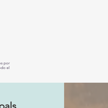
os por
odo el
oals