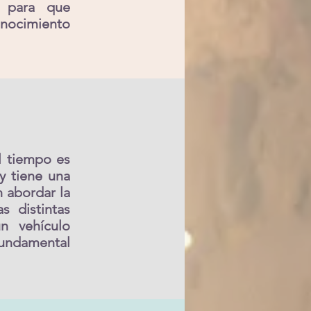
s para que
onocimiento
l tiempo es
y tiene una
n abordar la
s distintas
n vehículo
fundamental