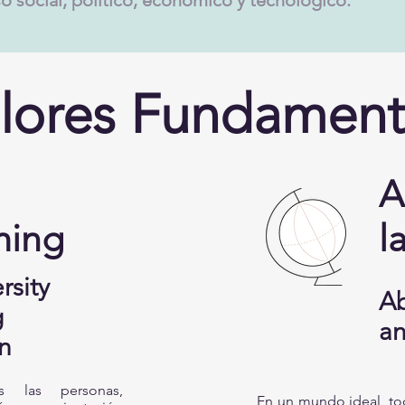
lores Fundament
A
ming
l
rsity
Ab
g
an
n
 las personas,
En un mundo ideal, to