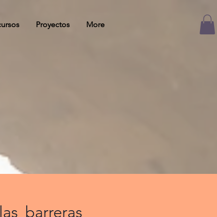
ursos
Proyectos
More
as barreras