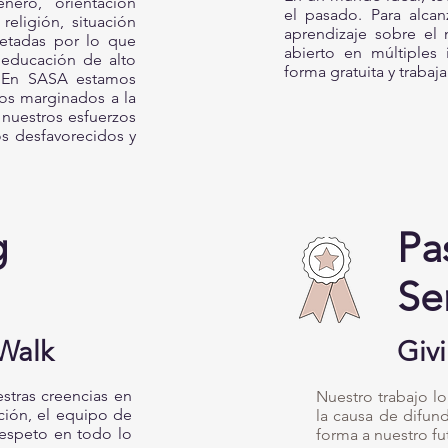
ero, orientación
el pasado. Para alca
religión, situación
aprendizaje sobre el
etadas por lo que
abierto en múltiples
 educación de alto
forma gratuita y trabaj
. En SASA estamos
os marginados a la
nuestros esfuerzos
s desfavorecidos y
g
Pa
Se
 Walk
Giv
stras creencias en
Nuestro trabajo lo
ción, el equipo de
la causa de difun
respeto en todo lo
forma a nuestro fu