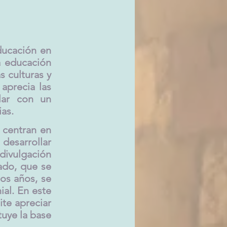
ducación en
a educación
s culturas y
aprecia las
lar con un
ias.
e centran en
desarrollar
 divulgación
ado, que se
os años, se
al. En este
ite apreciar
tuye la base