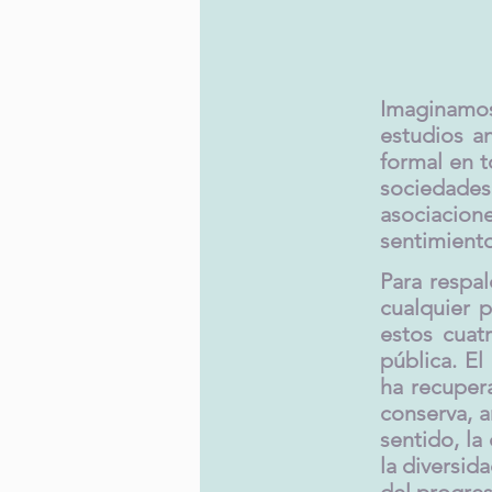
Imaginamos
estudios a
formal en t
sociedades
asociacio
sentimiento
Para respal
cualquier 
estos cuatr
pública. E
ha recuper
conserva, 
sentido, la
la diversid
del progres