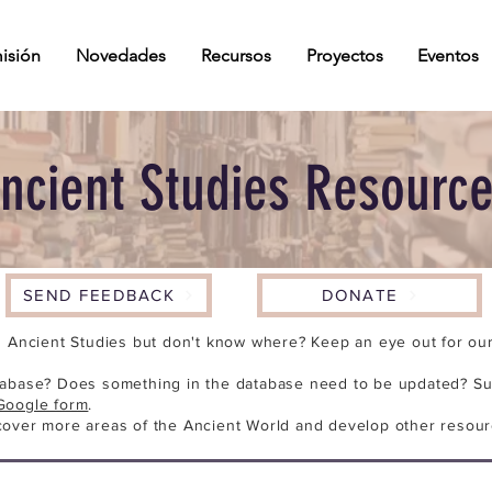
isión
Novedades
Recursos
Proyectos
Eventos
ncient Studies Resourc
SEND FEEDBACK
DONATE
n Ancient Studies but don't know where? Keep an eye out for our 
tabase? Does something in the database need to be updated? Su
Google form
.
cover more areas of the Ancient World and develop other resour