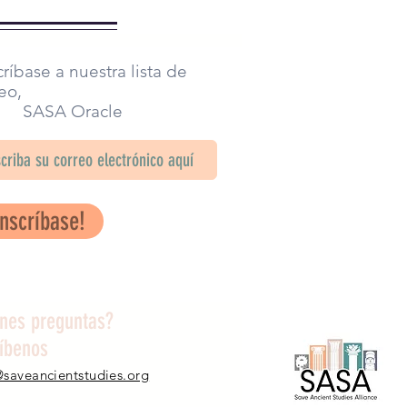
ríbase a nuestra lista de
eo,
SA Oracle
Inscríbase!
enes preguntas?
ríbenos
@saveancientstudies.org