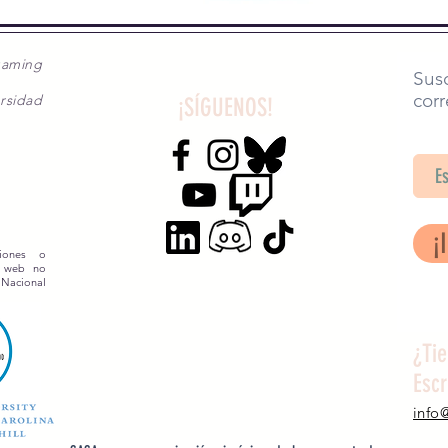
gaming
Susc
corr
rsidad
¡SÍGUENOS!
SA
¡
siones o
o web no
 Nacional
¿Ti
Esc
info