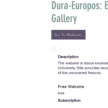
Dura-Europos: Ex
Gallery
Go To Website
Description
Ths website is about excava
University. Site provides re
of the uncovered frescos.
Free Website
true
Subscription