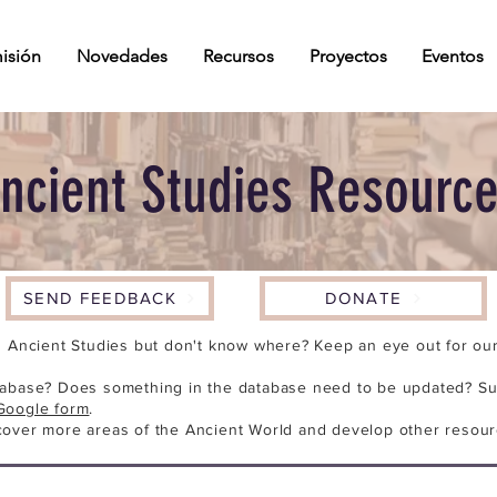
isión
Novedades
Recursos
Proyectos
Eventos
ncient Studies Resourc
SEND FEEDBACK
DONATE
n Ancient Studies but don't know where? Keep an eye out for our 
tabase? Does something in the database need to be updated? Su
Google form
.
cover more areas of the Ancient World and develop other resour