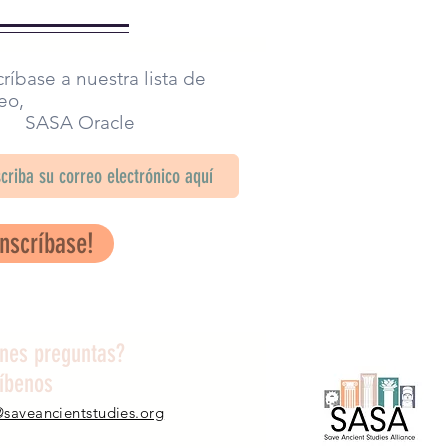
ríbase a nuestra lista de
eo,
SA Oracle
Inscríbase!
enes preguntas?
ríbenos
@saveancientstudies.org