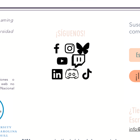
gaming
Susc
corr
rsidad
¡SÍGUENOS!
SA
¡
siones o
o web no
 Nacional
¿Ti
Esc
info