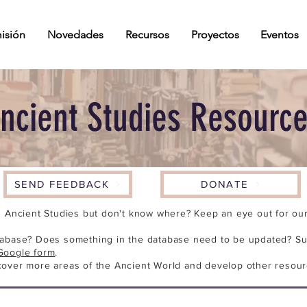
isión
Novedades
Recursos
Proyectos
Eventos
ncient Studies Resourc
SEND FEEDBACK
DONATE
n Ancient Studies but don't know where? Keep an eye out for our 
tabase? Does something in the database need to be updated? Su
Google form
.
cover more areas of the Ancient World and develop other resour