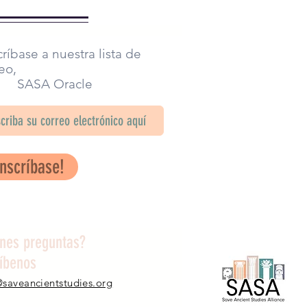
ríbase a nuestra lista de
eo,
SA Oracle
Inscríbase!
enes preguntas?
ríbenos
@saveancientstudies.org