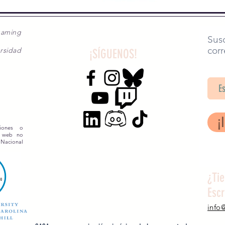
gaming
Susc
corr
rsidad
¡SÍGUENOS!
SA
¡
siones o
o web no
 Nacional
¿Ti
Esc
info