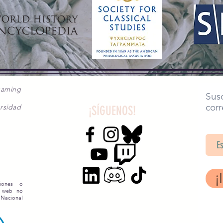
gaming
Susc
corr
rsidad
¡SÍGUENOS!
SA
¡
siones o
o web no
 Nacional