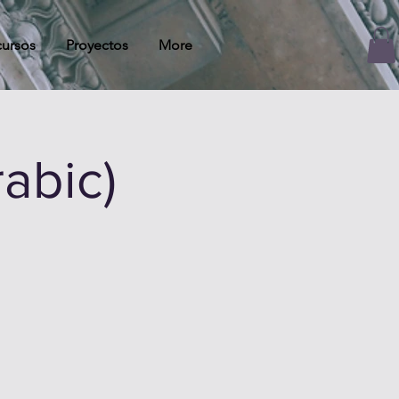
ursos
Proyectos
More
abic)