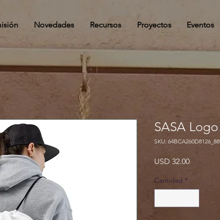
isión
Novedades
Recursos
Proyectos
Eventos
SASA Logo 
SKU: 64BCA260D8126_88
Precio
USD 32.00
Cantidad
*