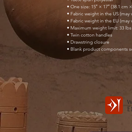
• One size: 15″ × 17″ (38.1 cm 
• Fabric weight in the US (may v
• Fabric weight in the EU (may v
• Maximum weight limit: 33 lbs 
• Twin cotton handles
• Drawstring closure
• Blank product components s