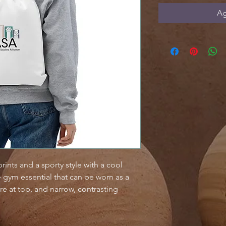
Ag
ints and a sporty style with a cool 
e gym essential that can be worn as a 
e at top, and narrow, contrasting 