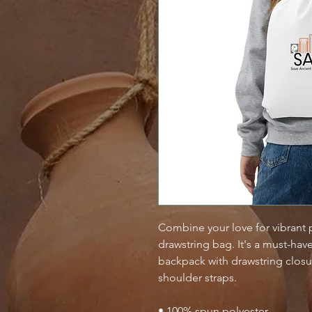
Combine your love for vibrant pr
drawstring bag. It's a must-hav
backpack with drawstring closur
shoulder straps. 
• 100% spun polyester