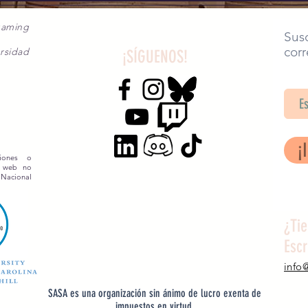
gaming
Susc
corr
rsidad
¡SÍGUENOS!
SA
¡
siones o
o web no
 Nacional
¿Ti
Esc
info
SASA es una organización sin ánimo de lucro exenta de
impuestos en virtud