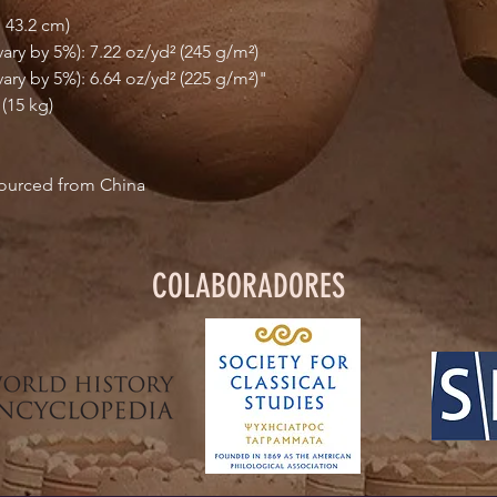
× 43.2 cm)
ary by 5%): 7.22 oz/yd² (245 g/m²)
ary by 5%): 6.64 oz/yd² (225 g/m²)"
(15 kg)
ourced from China
COLABORADORES