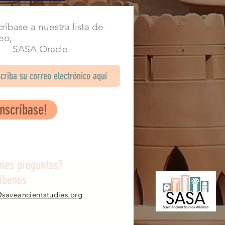
ríbase a nuestra lista de
eo,
SA Oracle
Inscríbase!
enes preguntas?
ríbenos
@saveancientstudies.org