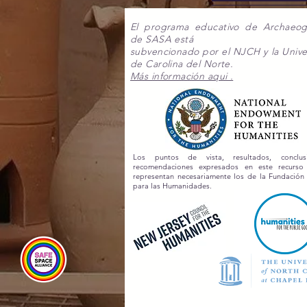
El programa educativo de Archaeo
de SASA está
subvencionado por el NJCH y la Unive
de Carolina del Norte.
Más información aqui .
Los puntos de vista, resultados, conclu
recomendaciones expresados en este recurs
representan necesariamente los de la Fundación
para las Humanidades.