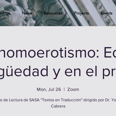
ut Us
News
Resources
Projects
Events
 homoerotismo: E
igüedad y en el p
Mon, Jul 26
  |  
Zoom
o de Lectura de SASA "Textos en Traducción" dirigido por Dr. Y
Cabrera