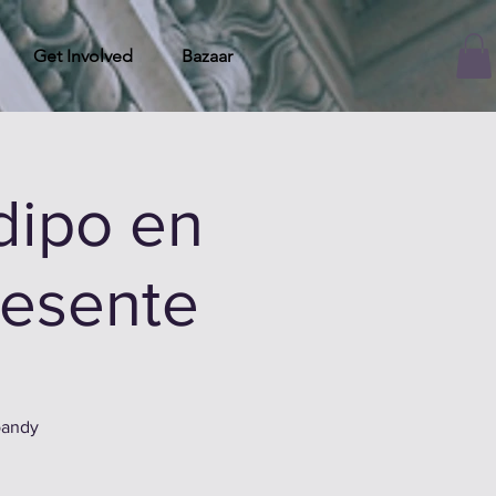
Get Involved
Bazaar
dipo en
resente
oandy