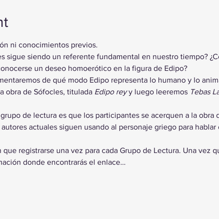
nt
ión ni conocimientos previos.
les sigue siendo un referente fundamental en nuestro tiempo? ¿
conocerse un deseo homoerótico en la figura de Edipo?
omentaremos de qué modo Edipo representa lo humano y lo anima
obra de Sófocles, titulada 
Edipo rey
 y luego leeremos 
Tebas L
 grupo de lectura es que los participantes se acerquen a la obra d
utores actuales siguen usando al personaje griego para hablar
n que registrarse una vez para cada Grupo de Lectura. Una vez qu
rmación donde encontrarás el enlace…