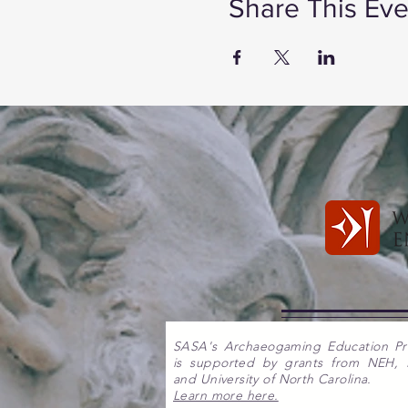
Share This Eve
SASA's Archaeogaming Education P
is supported by grants from NEH,
and University of North Carolina.
Learn more here.