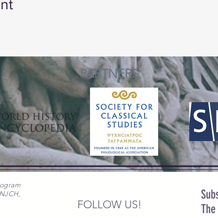
nt
PARTNERS
rogram
Subs
 NJCH,
FOLLOW US!
The